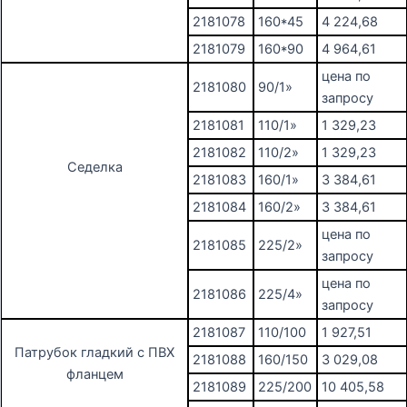
2181078
160*45
4 224,68
2181079
160*90
4 964,61
цена по
2181080
90/1»
запросу
2181081
110/1»
1 329,23
2181082
110/2»
1 329,23
Седелка
2181083
160/1»
3 384,61
2181084
160/2»
3 384,61
цена по
2181085
225/2»
запросу
цена по
2181086
225/4»
запросу
2181087
110/100
1 927,51
Патрубок гладкий с ПВХ
2181088
160/150
3 029,08
фланцем
2181089
225/200
10 405,58