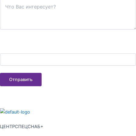
Если Вы не спам-бот, решите простенькую задачку -
12+48=?
ЦЕНТРСПЕЦСНАБ+