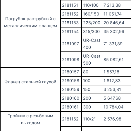
2181151
110/100
7 213,38
2181152
160/150
11 051,74
Патрубок раструбный с
2181153
225/200
20 846,64
металлическим фланцем
2181154
315/300
35 302,99
UR-Cast
2181097
71 331,89
400
UR-Cast
2181098
85 082,61
500
2180157
80
1 557,18
2180158
100
1 812,83
Фланец стальной глухой
2180159
150
3 253,81
2180160
200
5 647,68
2180161
300
10 784,04
Тройник с резьбовым
2181162
110/2″
2 576,98
выходом