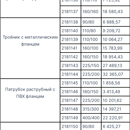
2181136
110/110
7 725,92
2181137
160/160
18 580,43
2181138
90/80
6 888,57
2181140
110/80
9 209,72
Тройник с металлическим
2181139
110/100
10 064,27
фланцем
2181141
160/100
15 783,99
2181142
160/150
18 954,43
2181143
225/150
27 489,13
2181144
225/200
32 365,07
2181145
110/100
1 858,56
Патрубок раструбный с
2181146
160/150
3 413,49
ПВХ фланцем
2181147
225/200
10 201,62
2181148
315/300
14 397,21
2181149
400/400
22 220,91
2181150
90/80
6 425,27