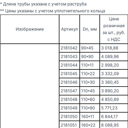
* Длина трубы указана с учетом раструба
** Цены указаны с учетом уплотнительного кольца
Цена
розничная
Изображение
Артикул
Dn, мм
за шт., руб.
с НДС
2181042
90*45
3 018,88
2181043
90*90
4 089,96
2181044
110*11
2 998,20
2181045
110*22
3 332,09
2181046
110*30
3 360,45
2181047
110*45
3 890,20
2181048
110*60
4 850,89
2181049
110*90
5 771,23
2181050
160*11
6 844,17
2181051
160*22
8 088,95