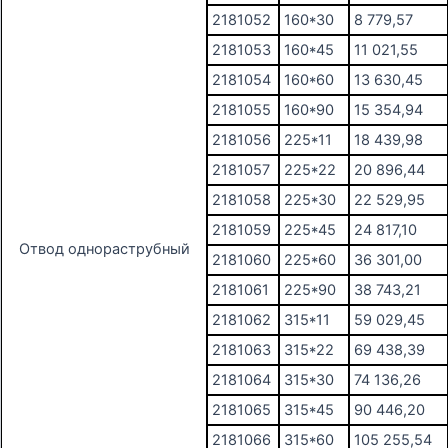
2181052
160*30
8 779,57
2181053
160*45
11 021,55
2181054
160*60
13 630,45
2181055
160*90
15 354,94
2181056
225*11
18 439,98
2181057
225*22
20 896,44
2181058
225*30
22 529,95
2181059
225*45
24 817,10
Отвод однораструбный
2181060
225*60
36 301,00
2181061
225*90
38 743,21
2181062
315*11
59 029,45
2181063
315*22
69 438,39
2181064
315*30
74 136,26
2181065
315*45
90 446,20
2181066
315*60
105 255,54