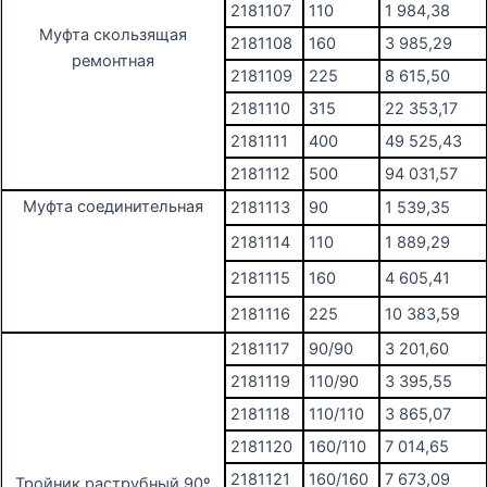
2181107
110
1 984,38
Муфта скользящая
2181108
160
3 985,29
ремонтная
2181109
225
8 615,50
2181110
315
22 353,17
2181111
400
49 525,43
2181112
500
94 031,57
Муфта соединительная
2181113
90
1 539,35
2181114
110
1 889,29
2181115
160
4 605,41
2181116
225
10 383,59
2181117
90/90
3 201,60
2181119
110/90
3 395,55
2181118
110/110
3 865,07
2181120
160/110
7 014,65
2181121
160/160
7 673,09
Тройник раструбный 90º