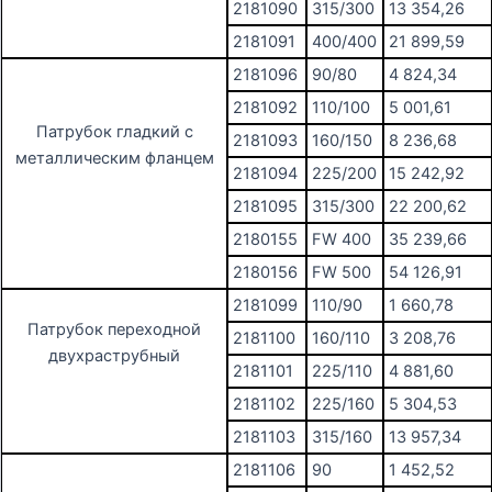
2181090
315/300
13 354,26
2181091
400/400
21 899,59
2181096
90/80
4 824,34
2181092
110/100
5 001,61
Патрубок гладкий с
2181093
160/150
8 236,68
металлическим фланцем
2181094
225/200
15 242,92
2181095
315/300
22 200,62
2180155
FW 400
35 239,66
2180156
FW 500
54 126,91
2181099
110/90
1 660,78
Патрубок переходной
2181100
160/110
3 208,76
двухраструбный
2181101
225/110
4 881,60
2181102
225/160
5 304,53
2181103
315/160
13 957,34
2181106
90
1 452,52