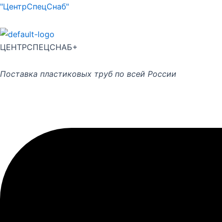
Перейти
"ЦентрСпецСнаб"
к
содержимому
ЦЕНТРСПЕЦСНАБ+
Поставка пластиковых труб по всей России